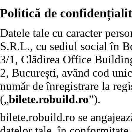
Politică de confidențiali
Datele tale cu caracter pers
S.R.L., cu sediul social în B
3/1, Clădirea Office Building
2, București, având cod unic
număr de înregistrare la re
(„
bilete.robuild.ro
”).
bilete.robuild.ro se angajeaz
datelor tale, în conformitate 